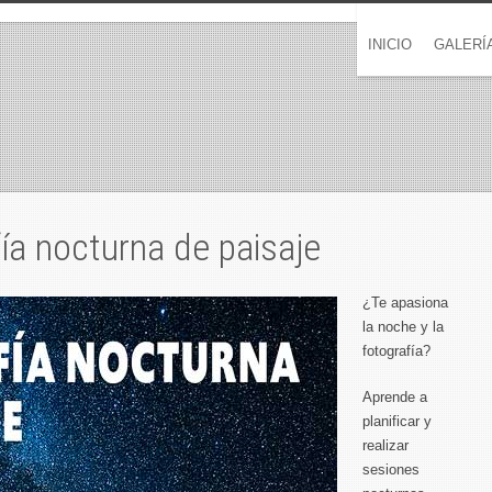
INICIO
GALERÍ
fía nocturna de paisaje
¿Te apasiona
la noche y la
fotografía?
Aprende a
planificar y
realizar
sesiones