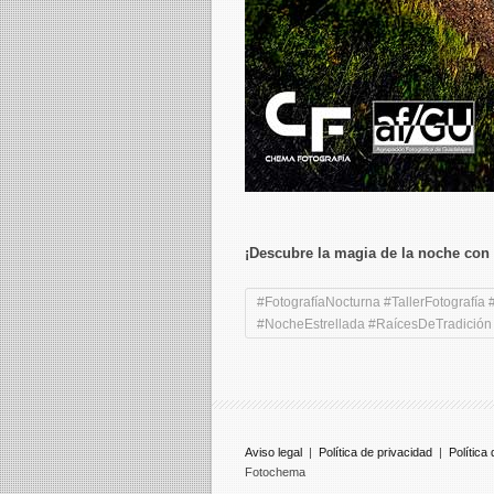
de la web, en
base a cómo
se usa la
web.
Experiencia
Para que
nuestra web
funcione lo
mejor posible
durante tu
visita. Si
rechaza estas
¡Descubre la magia de la noche con
cookies,
algunas
funcionalidades
#FotografíaNocturna #TallerFotografía 
desaparecerán
#NocheEstrellada #RaícesDeTradición
de la web.
Marketing
Al compartir tus
intereses y
comportamiento
Aviso legal
|
Política de privacidad
|
Política
mientras visitas
Fotochema
nuestro sitio,