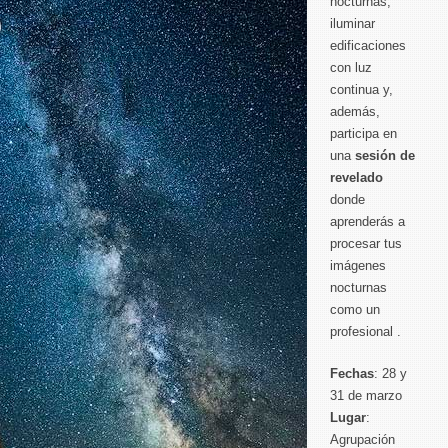
nocturnas,
iluminar
edificaciones
con luz
continua y,
además,
participa en
una
sesión de
revelado
donde
aprenderás a
procesar tus
imágenes
nocturnas
como un
profesional .
Fechas
: 28 y
31 de marzo
Lugar
:
Agrupación