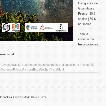
Fotográfica de
Guadalajara
Precio
: 30 €
socios | 50 €
no socios
Toda la
información
Inscripciones
 nosotros!
#ReveladoDigital #Lightroom #Astrofotografía #TallerNocturno #Fotografía
 #AprendeFotografía #LuzEnLaNoche #InstaNight
 de cookies
| © José María García Pérez -