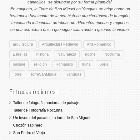
aumentas la
canecillos, se distingue por su forma piramidal.
posibilidad de
En conjunto, la Torre de San Miguel en Yanguas se erige como un
ver contenido y
ofertas
testimonio fascinante de la rica historia arquitectónica de la región,
personalizados.
fusionando influencias artísticas de diferentes épocas y regiones
en una estructura única que sigue cautivando a quienes la visitan.
arquitectura
ArquitecturaMedieval
ArteRománico
Estrellas
historia
Naturaleza
noche
Nocturna
paisaje
religión
Románico
ruina
Soria
Torre
TorreSanMiguel
Yanguas
Entradas recientes
Taller de fotografía nocturna de paisaje
Taller de Fotografía Nocturna
Un tesoro del pasado, La torre de San Miguel
Chozón sabinero
San Pedro el Viejo