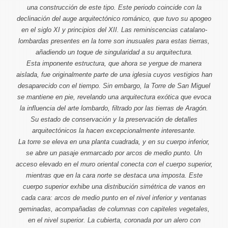
de la web, en
una construcción de este tipo. Este periodo coincide con la
base a cómo
declinación del auge arquitectónico románico, que tuvo su apogeo
se usa la
web.
en el siglo XI y principios del XII. Las reminiscencias catalano-
lombardas presentes en la torre son inusuales para estas tierras,
añadiendo un toque de singularidad a su arquitectura.
Experiencia
Esta imponente estructura, que ahora se yergue de manera
Para que
aislada, fue originalmente parte de una iglesia cuyos vestigios han
nuestra web
funcione lo
desaparecido con el tiempo. Sin embargo, la Torre de San Miguel
mejor posible
se mantiene en pie, revelando una arquitectura exótica que evoca
durante tu
visita. Si
la influencia del arte lombardo, filtrado por las tierras de Aragón.
rechaza estas
Su estado de conservación y la preservación de detalles
cookies,
algunas
arquitectónicos la hacen excepcionalmente interesante.
funcionalidades
La torre se eleva en una planta cuadrada, y en su cuerpo inferior,
desaparecerán
de la web.
se abre un pasaje enmarcado por arcos de medio punto. Un
acceso elevado en el muro oriental conecta con el cuerpo superior,
mientras que en la cara norte se destaca una imposta. Este
Marketing
cuerpo superior exhibe una distribución simétrica de vanos en
Al compartir tus
cada cara: arcos de medio punto en el nivel inferior y ventanas
intereses y
comportamiento
geminadas, acompañadas de columnas con capiteles vegetales,
mientras visitas
en el nivel superior. La cubierta, coronada por un alero con
nuestro sitio,